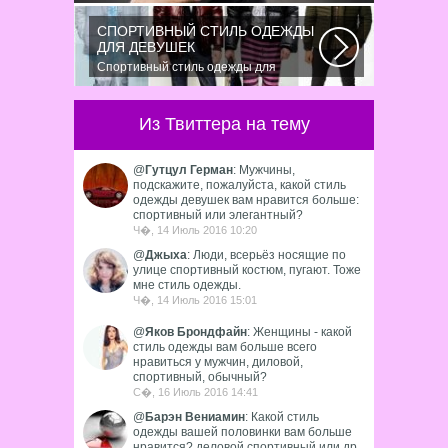
«британка» похожа на другую
родственную стрижку...
СПОРТИВНЫЙ СТИЛЬ ОДЕЖДЫ
ДЛЯ ДЕВУШЕК
Спортивный стиль одежды для
девушек 2016 — одно из самых
модных направлений...
Из Твиттера на тему
@
Гутцул Герман
: Мужчины,
подскажите, пожалуйста, какой стиль
одежды девушек вам нравится больше:
спортивный или элегантный?
Ч�, 14 Июль 2016 10:20
@
Джыха
: Люди, всерьёз носящие по
улице спортивный костюм, пугают. Тоже
мне стиль одежды.
Ч�, 14 Июль 2016 15:01
@
Яков Брондфайн
: Женщины - какой
стиль одежды вам больше всего
нравиться у мужчин, диловой,
спортивный, обычный?
С�, 16 Июль 2016 14:41
@
Барэн Вениамин
: Какой стиль
одежды вашей половинки вам больше
нравится? деловой спортивный или др.