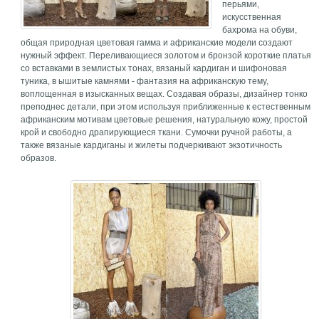
перьями,
искусственная
бахрома на обуви,
общая природная цветовая гамма и африканские модели создают
нужный эффект. Переливающиеся золотом и бронзой короткие платья
со вставками в землистых тонах, вязаный кардиган и шифоновая
туника, в ышитые камнями - фантазия на африканскую тему,
воплощенная в изысканных вещах. Создавая образы, дизайнер тонко
преподнес детали, при этом используя приближенные к естественным
африканским мотивам цветовые решения, натуральную кожу, простой
крой и свободно драпирующиеся ткани. Сумочки ручной работы, а
также вязаные кардиганы и жилеты подчеркивают экзотичность
образов.