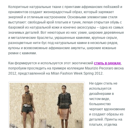
Колоритные натуральные ткани с принтами африканских пейзажей и
орнаментов создают жизнерадостный образ, который заряжает
энергией и отличным настроением. Основными элементами стиля
выступают: свободный крой платьев и туник, легкая открытая обувь с
бахромой из натуральной кожи и конечно аксессуары – одна из самых
значимых деталей. Вот некоторые из них: узкие, широкие деревянные
и металлические браслеты, украшенные камнями, крупные серьги,
разноцветные нити бус под натуральные камни в несколько рядов,
кулоны и всевозможные африканские амулеты, широкие кожаные
ремни с камнями.
Как формируется и используется этот экзотический
стиль в одежде
,
попробуем проследить на примере коллекции Maurizio Pecoraro весна
2012, представленной на Milan Fashion Week Spring 2012.
Ни один стиль не
используется
дизайнерами в
чистом виде,
большинство
черпают вдохновение
и создают образы из
деталей. Принты на
платьях, отделка