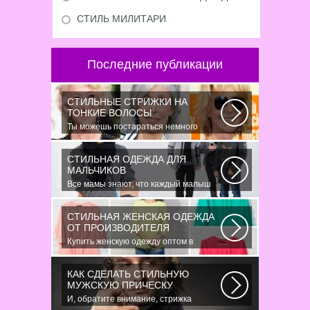
СТИЛЬ МИЛИТАРИ
Последние публикации
СТИЛЬНЫЕ СТРИЖКИ НА
ТОНКИЕ ВОЛОСЫ
Ты можешь постараться немного
уплотнить свои тонкие волосы с
помощью специальных...
СТИЛЬНАЯ ОДЕЖДА ДЛЯ
МАЛЬЧИКОВ
Все мамы знают, что каждый малыш
индивидуальный. И проявлять эту
индивидуальность...
СТИЛЬНАЯ ЖЕНСКАЯ ОДЕЖДА
ОТ ПРОИЗВОДИТЕЛЯ
Купить женскую одежду оптом в
Украине можно повсеместно. Хорошо
ли это...
КАК СДЕЛАТЬ СТИЛЬНУЮ
МУЖСКУЮ ПРИЧЕСКУ
И, обратите внимание, стрижка