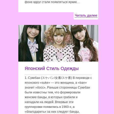
фоне вдруг стали появляться яркие…
Читать далее
Японский Стиль Одежды
1. Сукебан (スケバン/女番/スケ番) В переводе с
японского «suke» — это женщина, а «ban»
значит «босс». Раньше сторонницы Сукебан
были известны тем, что формировали
женские банды, в которых грабили и
нападали на людей. Впервые эти
группировки появились в 1960-х, а
«благодарить» за них следует банды,