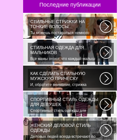
Последние публикации
СТИЛЬНЫЕ СТРИЖКИ НА
ТОНКИЕ ВОЛОСЫ
Ты можешь постараться немного
уплотнить свои тонкие волосы с
помощью специальных...
СТИЛЬНАЯ ОДЕЖДА ДЛЯ
МАЛЬЧИКОВ
Все мамы знают, что каждый малыш
индивидуальный. И проявлять эту
индивидуальность...
КАК СДЕЛАТЬ СТИЛЬНУЮ
МУЖСКУЮ ПРИЧЕСКУ
И, обратите внимание, стрижка
«британка» похожа на другую
родственную стрижку...
СПОРТИВНЫЙ СТИЛЬ ОДЕЖДЫ
ДЛЯ ДЕВУШЕК
Спортивный стиль одежды для
девушек 2016 — одно из самых
модных направлений...
ЖЕНСКИЙ ДЕЛОВОЙ СТИЛЬ
ОДЕЖДЫ
Деловых людей всегда встречают по