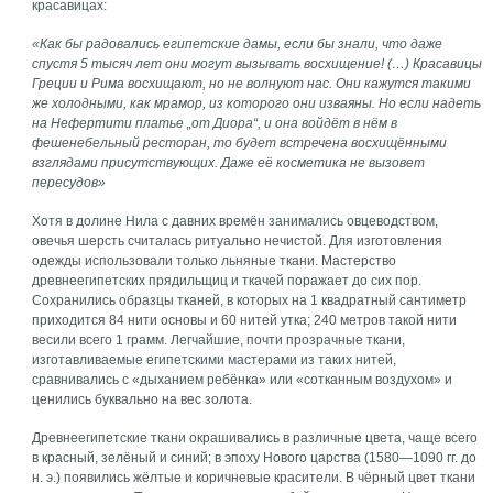
красавицах:
«Как бы радовались египетские дамы, если бы знали, что даже
спустя 5 тысяч лет они могут вызывать восхищение! (…) Красавицы
Греции и Рима восхищают, но не волнуют нас. Они кажутся такими
же холодными, как мрамор, из которого они изваяны. Но если надеть
на Нефертити платье „от Диора“, и она войдёт в нём в
фешенебельный ресторан, то будет встречена восхищёнными
взглядами присутствующих. Даже её косметика не вызовет
пересудов»
Хотя в долине Нила с давних времён занимались овцеводством,
овечья шерсть считалась ритуально нечистой. Для изготовления
одежды использовали только льняные ткани. Мастерство
древнеегипетских прядильщиц и ткачей поражает до сих пор.
Сохранились образцы тканей, в которых на 1 квадратный сантиметр
приходится 84 нити основы и 60 нитей утка; 240 метров такой нити
весили всего 1 грамм. Легчайшие, почти прозрачные ткани,
изготавливаемые египетскими мастерами из таких нитей,
сравнивались с «дыханием ребёнка» или «сотканным воздухом» и
ценились буквально на вес золота.
Древнеегипетские ткани окрашивались в различные цвета, чаще всего
в красный, зелёный и синий; в эпоху Нового царства (1580—1090 гг. до
н. э.) появились жёлтые и коричневые красители. В чёрный цвет ткани