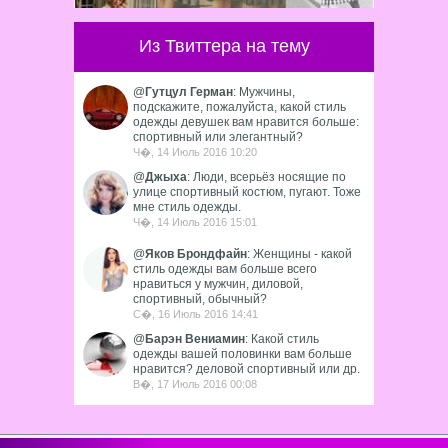
одёжке – как мужчин, так и женщин.
Современным...
Из Твиттера на тему
@
Гутцул Герман
: Мужчины,
подскажите, пожалуйста, какой стиль
одежды девушек вам нравится больше:
спортивный или элегантный?
Ч�, 14 Июль 2016 10:20
@
Джыха
: Люди, всерьёз носящие по
улице спортивный костюм, пугают. Тоже
мне стиль одежды.
Ч�, 14 Июль 2016 15:01
@
Яков Брондфайн
: Женщины - какой
стиль одежды вам больше всего
нравиться у мужчин, диловой,
спортивный, обычный?
С�, 16 Июль 2016 14:41
@
Барэн Вениамин
: Какой стиль
одежды вашей половинки вам больше
нравится? деловой спортивный или др.
В�, 17 Июль 2016 00:08