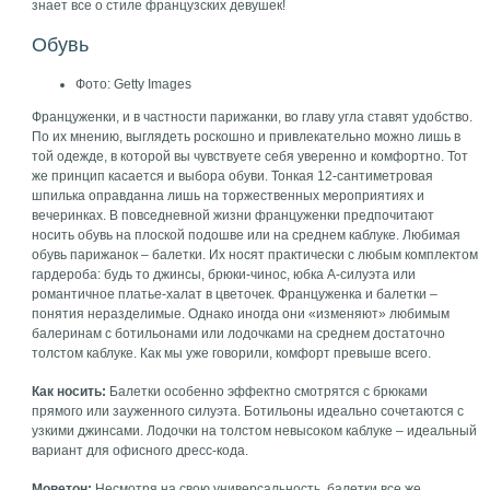
знает все о стиле французских девушек!
Обувь
Фото: Getty Images
Француженки, и в частности парижанки, во главу угла ставят удобство.
По их мнению, выглядеть роскошно и привлекательно можно лишь в
той одежде, в которой вы чувствуете себя уверенно и комфортно. Тот
же принцип касается и выбора обуви. Тонкая 12-сантиметровая
шпилька оправданна лишь на торжественных мероприятиях и
вечеринках. В повседневной жизни француженки предпочитают
носить обувь на плоской подошве или на среднем каблуке. Любимая
обувь парижанок – балетки. Их носят практически с любым комплектом
гардероба: будь то джинсы, брюки-чинос, юбка А-силуэта или
романтичное платье-халат в цветочек. Француженка и балетки –
понятия неразделимые. Однако иногда они «изменяют» любимым
балеринам с ботильонами или лодочками на среднем достаточно
толстом каблуке. Как мы уже говорили, комфорт превыше всего.
Как носить:
Балетки особенно эффектно смотрятся с брюками
прямого или зауженного силуэта. Ботильоны идеально сочетаются с
узкими джинсами. Лодочки на толстом невысоком каблуке – идеальный
вариант для офисного дресс-кода.
Моветон:
Несмотря на свою универсальность, балетки все же