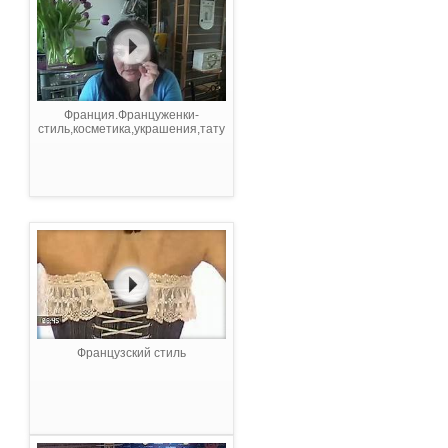
Франция.Француженки-
стиль,косметика,украшения,тату
Французский стиль