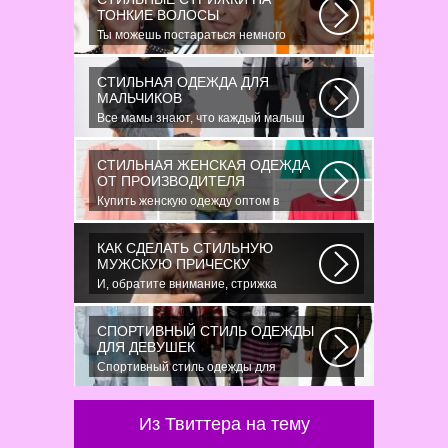
ТОНКИЕ ВОЛОСЫ
Ты можешь постараться немного
уплотнить свои тонкие волосы с
помощью специальных...
СТИЛЬНАЯ ОДЕЖДА ДЛЯ
МАЛЬЧИКОВ
Все мамы знают, что каждый малыш
индивидуальный. И проявлять эту
индивидуальность...
СТИЛЬНАЯ ЖЕНСКАЯ ОДЕЖДА
ОТ ПРОИЗВОДИТЕЛЯ
Купить женскую одежду оптом в
Украине можно повсеместно. Хорошо
ли это...
КАК СДЕЛАТЬ СТИЛЬНУЮ
МУЖСКУЮ ПРИЧЕСКУ
И, обратите внимание, стрижка
«британка» похожа на другую
родственную стрижку...
СПОРТИВНЫЙ СТИЛЬ ОДЕЖДЫ
ДЛЯ ДЕВУШЕК
Спортивный стиль одежды для
девушек 2016 — одно из самых
модных направлений...
Из Твиттера на тему