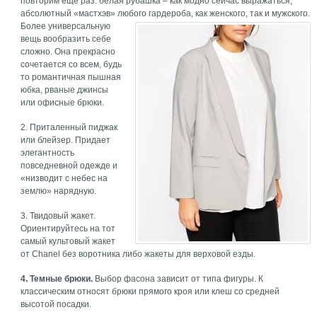
повторим еще раз: белая рубашка – как модно сейчас выражаться,
абсолютный «мастхэв» любого гардероба, как женского, так и мужского.
Более универсальную
вещь вообразить себе
сложно. Она прекрасно
сочетается со всем, будь
то романтичная пышная
юбка, рваные джинсы
или офисные брюки.
2. Приталенный пиджак
или блейзер. Придает
элегантность
повседневной одежде и
«низводит с небес на
землю» нарядную.
3. Твидовый жакет.
Ориентируйтесь на тот
самый культовый жакет
от Chanel без воротника либо жакеты для верховой езды.
4. Темные брюки.
Выбор фасона зависит от типа фигуры. К
классическим относят брюки прямого кроя или клеш со средней
высотой посадки.