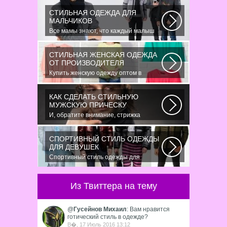
помощью специальных...
СТИЛЬНАЯ ОДЕЖДА ДЛЯ
МАЛЬЧИКОВ
Все мамы знают, что каждый малыш
индивидуальный. И проявлять эту
индивидуальность...
СТИЛЬНАЯ ЖЕНСКАЯ ОДЕЖДА
ОТ ПРОИЗВОДИТЕЛЯ
Купить женскую одежду оптом в
Украине можно повсеместно. Хорошо
ли это...
КАК СДЕЛАТЬ СТИЛЬНУЮ
МУЖСКУЮ ПРИЧЕСКУ
И, обратите внимание, стрижка
«британка» похожа на другую
родственную стрижку...
СПОРТИВНЫЙ СТИЛЬ ОДЕЖДЫ
ДЛЯ ДЕВУШЕК
Спортивный стиль одежды для
девушек 2016 — одно из самых
модных направлений...
Из Твиттера на тему
@
Гусейнов Михаил
: Вам нравится
готический стиль в одежде?
В�, 17 Июль 2016 13:12