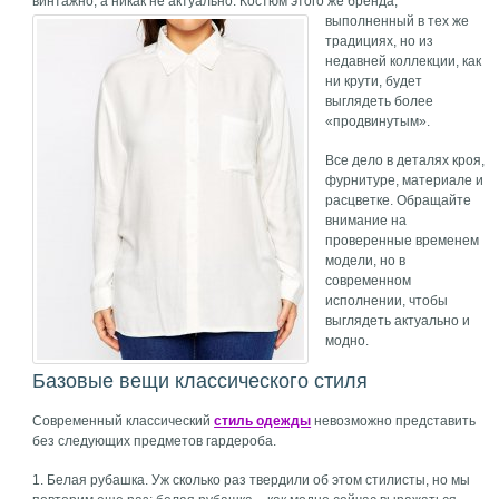
винтажно, а никак не актуально.
Костюм этого же бренда,
выполненный в тех же
традициях, но из
недавней коллекции, как
ни крути, будет
выглядеть более
«продвинутым».
Все дело в деталях кроя,
фурнитуре, материале и
расцветке. Обращайте
внимание на
проверенные временем
модели, но в
современном
исполнении, чтобы
выглядеть актуально и
модно.
Базовые вещи классического стиля
Современный классический
стиль одежды
невозможно представить
без следующих предметов гардероба.
1. Белая рубашка. Уж сколько раз твердили об этом стилисты, но мы