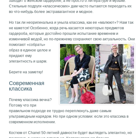
заходит о женском гардеробе, а не просто о литературе и музыке.
Стильные подруги «классических» дам часто пытаются переодеть их
во что-нибудь более экстравагантное и модное.
Но так ли неоригинальна и уныла классика, как ее «малюют»? Нам так
не кажется! Особенно, когда речь касается некоторых предметов
гардероба, которые достойно прошли испытание временем и
изменчивой модой, но по-прежнему сохраняют свою актуальность.
Они
помогают «собрать»
образ в единое целое и
придают ему
элегантность и шарм.
Берите на заметку!
Современная
классика
Почему классика вечна?
Потому что при
правильном подходе ее трудно переплюнуть даже самым
ультрамодным нарядом. Но при одном условии: если это классика в
современном исполнении.
Костюм от Chanel 50-летней давности будет выглядеть элегантно, но