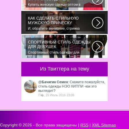
Купить женскую одежду оптом в
Украине можно повсеместно. Хорошо
ли это...
КАК СДЕЛАТЬ СТИЛЬНУЮ
МУЖСКУЮ ПРИЧЕСКУ
И, обратите внимание, стрижка
«британка» похожа на другую
родственную стрижку...
СПОРТИВНЫЙ СТИЛЬ ОДЕЖДЫ
ДЛЯ ДЕВУШЕК
Спортивный стиль одежды для
девушек 2016 — одно из самых
модных направлений...
Из Твиттера на тему
@
Бачигин Семен
: Скажите пожалуйста,
стиль одежды НЭО ХИППИ -как это
выглядит?
П�, 15 Июль 2016 23:06
Copyright ©
2026 - Все права защищены |
RSS
|
XML Sitemap