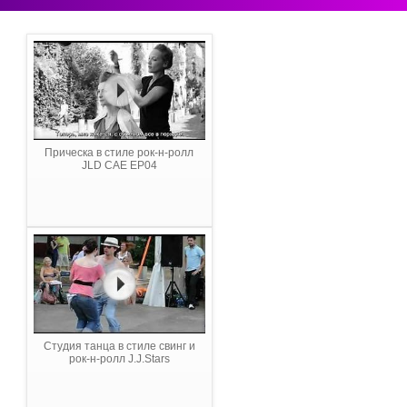
Прическа в стиле рок-н-ролл
JLD CAE EP04
Студия танца в стиле свинг и
рок-н-ролл J.J.Stars