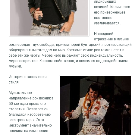
лидирующих
позиций. Количество
его приверженцев
постоянно
увеличивается.
Нашедший
отражение в музыке
рок передает дух свободы, причем порой бунтарский, противостоящий
общепринятым взглядам на мир. Костюм в стиле рок также несет в
себе эти же черты. Через него выражают свою индивидуальность,
мировосприятие. Костюм, собственно, и появился под воздействием
музыки.
История становления
стиля
Музыкальное
направление рок возник в
50-ые годы прошлого
столетия. Появился он
благодаря изобретению
электрогитары. Этот
инструмент значительно
повлиял на изменение