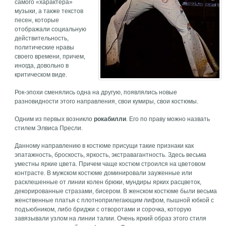
самого «характера»
музыки, а также текстов
песен, которые
отображали социальную
действительность,
политические нравы
своего времени, причем,
иногда, довольно в
критическом виде.
Рок-эпохи сменялись одна на другую, появлялись новые
разновидности этого направления, свои кумиры, свои костюмы.
Одним из первых возникло
рокабилли
. Его по праву можно назвать
стилем Элвиса Пресли.
Данному направлению в костюме присущи такие признаки как
эпатажность, броскость, яркость, экстравагантность. Здесь весьма
уместны яркие цвета. Причем чаще костюм строился на цветовом
контрасте. В мужском костюме доминировали зауженные или
расклешенные от линии колен брюки, мундиры ярких расцветок,
декорированные стразами, бисером. В женском костюме были весьма
женственные платья с плотноприлегающим лифом, пышной юбкой с
подъюбником, либо бриджи с отворотами и сорочка, которую
завязывали узлом на линии талии. Очень яркий образ этого стиля