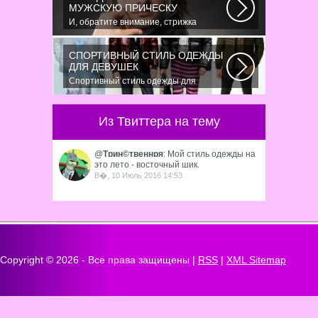
МУЖСКУЮ ПРИЧЕСКУ
И, обратите внимание, стрижка
«британка» похожа на другую
родственную стрижку...
СПОРТИВНЫЙ СТИЛЬ ОДЕЖДЫ
ДЛЯ ДЕВУШЕК
Спортивный стиль одежды для
девушек 2016 — одно из самых
модных направлений...
Из Твиттера на тему
@
Тɒин©твеннɒя
: Мой стиль одежды на
это лето - восточный шик.
В�, 10 Июль 2016 14:53
Copyright ©
2026 - Все права защищены |
RSS
|
XML Sitemap