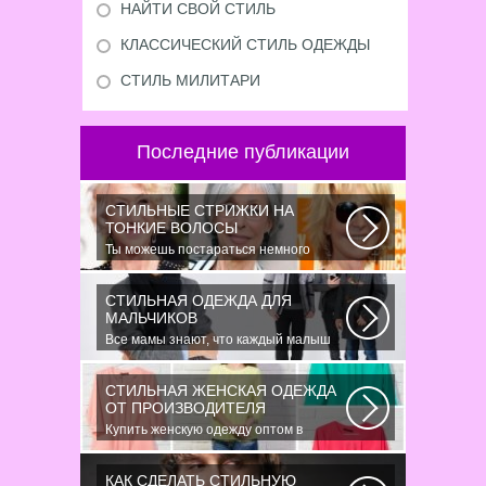
НАЙТИ СВОЙ СТИЛЬ
КЛАССИЧЕСКИЙ СТИЛЬ ОДЕЖДЫ
СТИЛЬ МИЛИТАРИ
Последние публикации
СТИЛЬНЫЕ СТРИЖКИ НА
ТОНКИЕ ВОЛОСЫ
Ты можешь постараться немного
уплотнить свои тонкие волосы с
помощью специальных...
СТИЛЬНАЯ ОДЕЖДА ДЛЯ
МАЛЬЧИКОВ
Все мамы знают, что каждый малыш
индивидуальный. И проявлять эту
индивидуальность...
СТИЛЬНАЯ ЖЕНСКАЯ ОДЕЖДА
ОТ ПРОИЗВОДИТЕЛЯ
Купить женскую одежду оптом в
Украине можно повсеместно. Хорошо
ли это...
КАК СДЕЛАТЬ СТИЛЬНУЮ