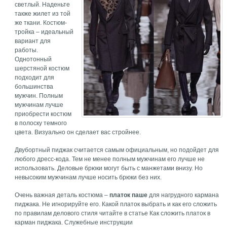
светлый. Наденьте
также жилет из той
же ткани. Костюм-
тройка – идеальный
вариант для
работы.
Однотонный
шерстяной костюм
подходит для
большинства
мужчин. Полным
мужчинам лучше
приобрести костюм
в полоску темного
цвета. Визуально он сделает вас стройнее.
Двубортный пиджак считается самым официальным, но подойдет для
любого дресс-кода. Тем не менее полным мужчинам его лучше не
использовать. Деловые брюки могут быть с манжетами внизу. Но
невысоким мужчинам лучше носить брюки без них.
Очень важная деталь костюма –
платок паше
для нагрудного кармана
пиджака. Не игнорируйте его. Какой платок выбрать и как его сложить
по правилам делового стиля читайте в статье Как сложить платок в
карман пиджака. Служебные инструкции