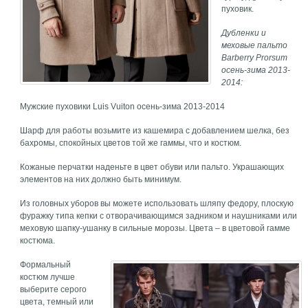
пуховик.
Дубленки и
меховые пальто
Barberry Prorsum
осень-зима 2013-
2014:
Мужские пуховики Luis Vuiton осень-зима 2013-2014
Шарф для работы возьмите из кашемира с добавлением шелка, без
бахромы, спокойных цветов той же гаммы, что и костюм.
Кожаные перчатки наденьте в цвет обуви или пальто. Украшающих
элементов на них должно быть минимум.
Из головных уборов вы можете использовать шляпу федору, плоскую
фуражку типа кепки с отворачивающимся задником и наушниками или
меховую шапку-ушанку в сильные морозы. Цвета – в цветовой гамме
костюма.
Формальный
костюм лучше
выберите серого
цвета, темный или