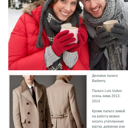
Деловое пальто
Barberry
Пальто Luis Vuiton
осень-зима 2013-
2014
Кроме пальто зимой
на работу можно
носить утепленную
куртку, дубленку или