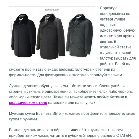
Сорочку с
понедельника по
четверг лучше
наденьте
однотонную, белую
или светлую других
цветов. В
отдельной статье
вы узнаете, какой
галстук выбрать для
работы. В ней вы
сможете прочитать о видах деловых галстуков и степени их
формальности. Для фиксирования галстука используйте зажим.
Лучшая деловая
обувь
для зимы – ботинки челси. Очень удобные,
строгие и стильные одновременно. Приобретите челси либо черного,
либо коричневого цвета. Также вы можете купить любые ботинки в
классическом стиле
на молнии или на шнурках.
Мужские сумки Business Style – кожаные портфели или прямоугольные
сумки с ручками.
Важная деталь делового образа –
часы
. Что нужно знать перед
приобретением часов, читайте в рубрике Shopping раздела СТАТЬИ.