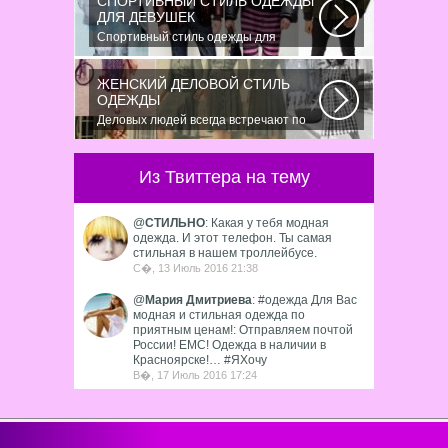
СПОРТИВНЫЙ СТИЛЬ ОДЕЖДЫ
ДЛЯ ДЕВУШЕК
Спортивный стиль одежды для
девушек 2016 — одно из самых
модных направлений...
ЖЕНСКИЙ ДЕЛОВОЙ СТИЛЬ
ОДЕЖДЫ
Деловых людей всегда встречают по
одёжке – как мужчин, так и женщин.
Современным...
Из Твиттера на тему
@
СТИЛЬНО
: Какая у тебя модная
одежда. И этот телефон. Ты самая
стильная в нашем троллейбусе.
С�, 13 Июль 2016 21:38
@
Мария Дмитриева
: #одежда Для Вас
модная и стильная одежда по
приятным ценам!: Отправляем почтой
России! ЕМС! Одежда в наличии в
Красноярске!… #ЯХочу
В�, 17 Июль 2016 17:24