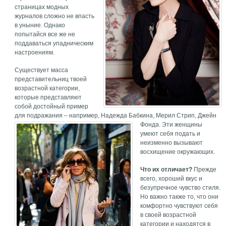
страницах модных
журналов сложно не впасть
в уныние. Однако
попытайся все же не
поддаваться упадническим
настроениям.
Существует масса
представительниц твоей
возрастной категории,
которые представляют
собой достойный пример
для подражания – например, Надежда Бабкина, Мерил Стрип, Джейн
Фонда.
Эти женщины
умеют себя подать и
неизменно вызывают
восхищение окружающих.
Что их отличает?
Прежде
всего, хороший вкус и
безупречное чувство стиля.
Но важно также то, что они
комфортно чувствуют себя
в своей возрастной
категории и находятся в