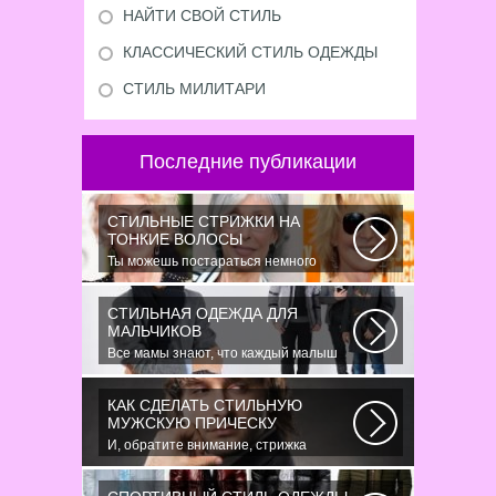
НАЙТИ СВОЙ СТИЛЬ
КЛАССИЧЕСКИЙ СТИЛЬ ОДЕЖДЫ
СТИЛЬ МИЛИТАРИ
Последние публикации
СТИЛЬНЫЕ СТРИЖКИ НА
ТОНКИЕ ВОЛОСЫ
Ты можешь постараться немного
уплотнить свои тонкие волосы с
помощью специальных...
СТИЛЬНАЯ ОДЕЖДА ДЛЯ
МАЛЬЧИКОВ
Все мамы знают, что каждый малыш
индивидуальный. И проявлять эту
индивидуальность...
КАК СДЕЛАТЬ СТИЛЬНУЮ
МУЖСКУЮ ПРИЧЕСКУ
И, обратите внимание, стрижка
«британка» похожа на другую
родственную стрижку...