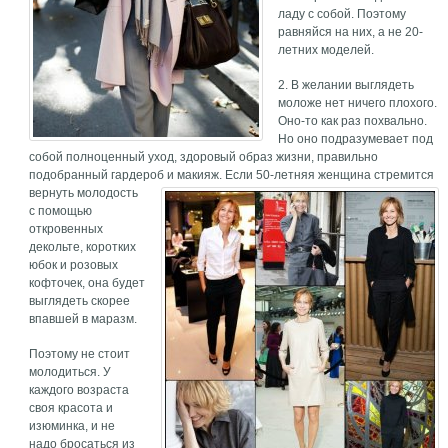
ладу с собой. Поэтому
равняйся на них, а не 20-
летних моделей.
2. В желании выглядеть
моложе нет ничего плохого.
Оно-то как раз похвально.
Но оно подразумевает под
собой полноценный уход, здоровый образ жизни, правильно
подобранный гардероб и макияж.
Если 50-летняя женщина стремится
вернуть молодость
с помощью
откровенных
декольте, коротких
юбок и розовых
кофточек, она будет
выглядеть скорее
впавшей в маразм.
Поэтому не стоит
молодиться. У
каждого возраста
своя красота и
изюминка, и не
надо бросаться из