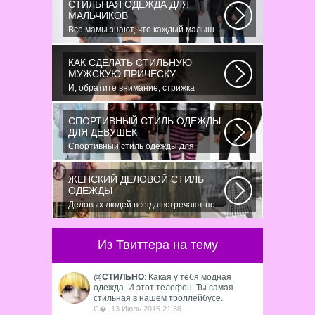
СТИЛЬНАЯ ОДЕЖДА ДЛЯ
МАЛЬЧИКОВ
Все мамы знают, что каждый малыш
индивидуальный. И проявлять эту
индивидуальность...
КАК СДЕЛАТЬ СТИЛЬНУЮ
МУЖСКУЮ ПРИЧЕСКУ
И, обратите внимание, стрижка
«британка» похожа на другую
родственную стрижку...
СПОРТИВНЫЙ СТИЛЬ ОДЕЖДЫ
ДЛЯ ДЕВУШЕК
Спортивный стиль одежды для
девушек 2016 — одно из самых
модных направлений...
ЖЕНСКИЙ ДЕЛОВОЙ СТИЛЬ
ОДЕЖДЫ
Деловых людей всегда встречают по
одёжке – как мужчин, так и женщин.
Современным...
Из Твиттера на тему
@
СТИЛЬНО
: Какая у тебя модная
одежда. И этот телефон. Ты самая
стильная в нашем троллейбусе.
С�, 13 Июль 2016 21:38