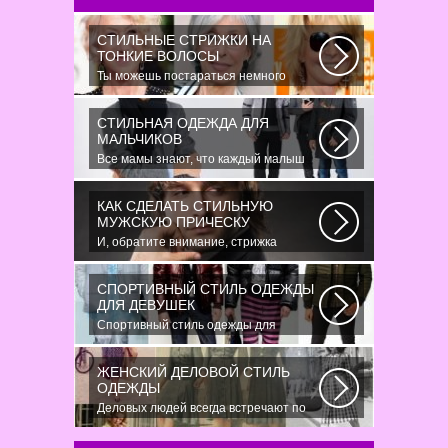
СТИЛЬНЫЕ СТРИЖКИ НА
ТОНКИЕ ВОЛОСЫ
Ты можешь постараться немного
уплотнить свои тонкие волосы с
помощью специальных...
СТИЛЬНАЯ ОДЕЖДА ДЛЯ
МАЛЬЧИКОВ
Все мамы знают, что каждый малыш
индивидуальный. И проявлять эту
индивидуальность...
КАК СДЕЛАТЬ СТИЛЬНУЮ
МУЖСКУЮ ПРИЧЕСКУ
И, обратите внимание, стрижка
«британка» похожа на другую
родственную стрижку...
СПОРТИВНЫЙ СТИЛЬ ОДЕЖДЫ
ДЛЯ ДЕВУШЕК
Спортивный стиль одежды для
девушек 2016 — одно из самых
модных направлений...
ЖЕНСКИЙ ДЕЛОВОЙ СТИЛЬ
ОДЕЖДЫ
Деловых людей всегда встречают по
одёжке – как мужчин, так и женщин.
Современным...