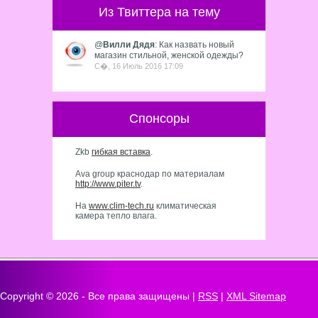
Из Твиттера на тему
@
Вилли Дядя
: Как назвать новый
магазин стильной, женской одежды?
С�, 16 Июль 2016 17:09
Спонсоры
Zkb
гибкая вставка
.
Ava group краснодар по материалам
http://www.piter.tv
.
На
www.clim-tech.ru
климатическая
камера тепло влага.
Copyright ©
2026 - Все права защищены |
RSS
|
XML Sitemap