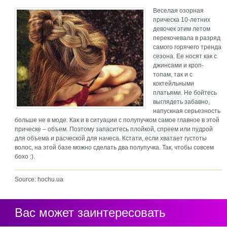
Веселая озорная
прическа 10-летних
девочек этим летом
перекочевала в разряд
самого горячего тренда
сезона. Ее носят как с
джинсами и кроп-
топам, так и с
коктейльными
платьями. Не бойтесь
выглядеть забавно,
напускная серьезность
больше не в моде. Как и в ситуации с полупучком самое главное в этой
прическе – объем. Поэтому запаситесь плойкой, спреем или пудрой
для объема и расческой для начеса. Кстати, если хватает густоты
волос, на этой базе можно сделать два полупучка. Так, чтобы совсем
бохо :).
Source: hochu.ua
Вас может заинтересовать