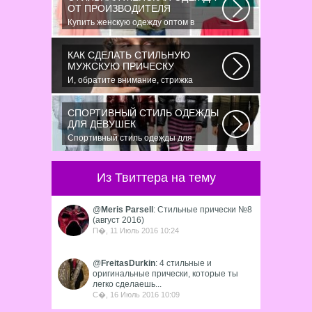
ОТ ПРОИЗВОДИТЕЛЯ
Купить женскую одежду оптом в
Украине можно повсеместно. Хорошо
ли это...
КАК СДЕЛАТЬ СТИЛЬНУЮ
МУЖСКУЮ ПРИЧЕСКУ
И, обратите внимание, стрижка
«британка» похожа на другую
родственную стрижку...
СПОРТИВНЫЙ СТИЛЬ ОДЕЖДЫ
ДЛЯ ДЕВУШЕК
Спортивный стиль одежды для
девушек 2016 — одно из самых
модных направлений...
Из Твиттера на тему
@
Meris Parsell
: Стильные прически №8
(август 2016)
П�, 11 Июль 2016 10:24
@
FreitasDurkin
: 4 стильные и
оригинальные прически, которые ты
легко сделаешь...
С�, 16 Июль 2016 10:09