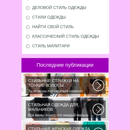
ДЕЛОВОЙ СТИЛЬ ОДЕЖДЫ
СТИЛИ ОДЕЖДЫ
НАЙТИ СВОЙ СТИЛЬ
КЛАССИЧЕСКИЙ СТИЛЬ ОДЕЖДЫ
СТИЛЬ МИЛИТАРИ
Последние публикации
СТИЛЬНЫЕ СТРИЖКИ НА
ТОНКИЕ ВОЛОСЫ
Ты можешь постараться немного
уплотнить свои тонкие волосы с
помощью специальных...
СТИЛЬНАЯ ОДЕЖДА ДЛЯ
МАЛЬЧИКОВ
Все мамы знают, что каждый малыш
индивидуальный. И проявлять эту
индивидуальность...
СТИЛЬНАЯ ЖЕНСКАЯ ОДЕЖДА