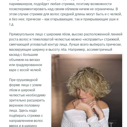
парикмахеров, подойдет любая стрижка, поэтому возможности
поэкспериментировать над своим обликом ничем не ограничены. В
этом случае стрижки для волос средней длины могут быть и с челкой,
и без нее; прически – как открывающие, так и прикрывающие уши и
т.д.
Прямоугольное лицо с широким лбом, высоко расположенной линией
роста волос и тяжеловатой челюстью можно «исправить» стрижкой,
смягчающей угловатый контур лица. Лучше всего выбирать прически,
маскирующие ширину и высоту лба.
Например, ассиметричный
каскад с большим
объемом на висках
или градуированное
каре с косой челкой.
При грушевидной
форме лица с узким
лбом и широкой
челюстью необходимо
зрительно расширить
верхнюю половину
лица. Здесь надо
подбирать стрижки с
направлением волос
вверх и в ширину.