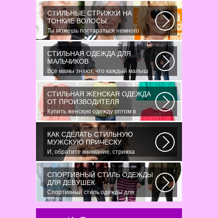
СТИЛЬНЫЕ СТРИЖКИ НА
ТОНКИЕ ВОЛОСЫ
Ты можешь постараться немного
уплотнить свои тонкие волосы с
помощью специальных...
СТИЛЬНАЯ ОДЕЖДА ДЛЯ
МАЛЬЧИКОВ
Все мамы знают, что каждый малыш
индивидуальный. И проявлять эту
индивидуальность...
СТИЛЬНАЯ ЖЕНСКАЯ ОДЕЖДА
ОТ ПРОИЗВОДИТЕЛЯ
Купить женскую одежду оптом в
Украине можно повсеместно. Хорошо
ли это...
КАК СДЕЛАТЬ СТИЛЬНУЮ
МУЖСКУЮ ПРИЧЕСКУ
И, обратите внимание, стрижка
«британка» похожа на другую
родственную стрижку...
СПОРТИВНЫЙ СТИЛЬ ОДЕЖДЫ
ДЛЯ ДЕВУШЕК
Спортивный стиль одежды для
девушек 2016 — одно из самых
модных направлений...