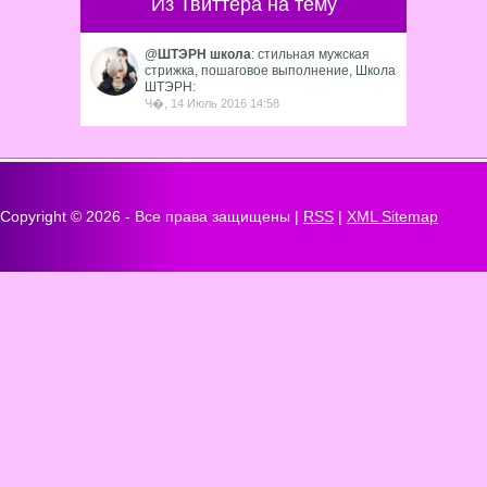
Из Твиттера на тему
@
ШТЭРН школа
: стильная мужская
стрижка, пошаговое выполнение, Школа
ШТЭРН:
Ч�, 14 Июль 2016 14:58
Copyright ©
2026 - Все права защищены |
RSS
|
XML Sitemap