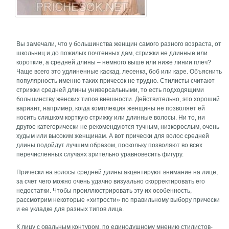
Вы замечали, что у большинства женщин самого разного возраста, от
школьниц и до пожилых почтенных дам, стрижки не длинные или
короткие, а средней длины – немного выше или ниже линии плеч?
Чаще всего это удлиненные каскад, лесенка, боб или каре. Объяснить
популярность именно таких причесок не трудно. Стилисты считают
стрижки средней длины универсальными, то есть подходящими
большинству женских типов внешности. Действительно, это хороший
вариант, например, когда комплекция женщины не позволяет ей
носить слишком корткую стрижку или длинные волосы. Ни то, ни
другое категорически не рекомендуются тучным, низкорослым, очень
худым или высоким женщинам. А вот прически для волос средней
длины подойдут лучшим образом, поскольку позволяют во всех
перечисленных случаях зрительно уравновесить фигуру.
Прически на волосы средней длины акцентируют внимание на лице,
за счет чего можно очень удачно визуально скорректировать его
недостатки. Чтобы проиллюстрировать эту их особенность,
рассмотрим некоторые «хитрости» по правильному выбору прически
и ее укладке для разных типов лица.
К лицу с овальным контуром, по единодушному мнению стилистов-