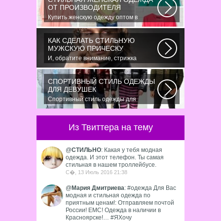
ОТ ПРОИЗВОДИТЕЛЯ
Купить женскую одежду оптом в
Украине можно повсеместно. Хорошо
ли это...
КАК СДЕЛАТЬ СТИЛЬНУЮ
МУЖСКУЮ ПРИЧЕСКУ
И, обратите внимание, стрижка
«британка» похожа на другую
родственную стрижку...
СПОРТИВНЫЙ СТИЛЬ ОДЕЖДЫ
ДЛЯ ДЕВУШЕК
Спортивный стиль одежды для
девушек 2016 — одно из самых
модных направлений...
Из Твиттера на тему
@
СТИЛЬНО
: Какая у тебя модная
одежда. И этот телефон. Ты самая
стильная в нашем троллейбусе.
С�, 13 Июль 2016 21:38
@
Мария Дмитриева
: #одежда Для Вас
модная и стильная одежда по
приятным ценам!: Отправляем почтой
России! ЕМС! Одежда в наличии в
Красноярске!… #ЯХочу