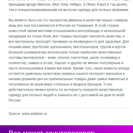
брендами вроде Melrose, Miss Sixty, Hilfiger, S.Oliver, Esprit и так далее,
так и специализированными на выпуске одежда для полных фирмами.
Вы можете быть на сто процентов уверены в качестве наших товаров,
ведь все они поставляются в Россию из Германии. В этой стране,
известной своим жестким отношением к контрабанде и нелегальной
продукции из стран Азии, все товары проходят контроль качества, а
все материалы проходят проверку на безвредность для здоровья. Для
пошива маек, футболок, купальников, бюстгальтеров, трусов и курток
больших размеров мы используем только наиболее качественные
составы материалов – кожа, хлопок, синтетика, шелк, полиамид и
полиэстер, замша и атлас, бархат и другие не менее популярные и
часто используемые в мире материи. Кроме того, наши клиенты всегда
остаются довольны качеством сервиса нашего интернет магазина и
низким уровнем цен на оригинальные товары даже самых именитых и
популярных во всем мире стильных и модных брендов. У нас
действительно можно купить по интернету недорого качественную
одежду для полных людей и заказать ее с доставкой на дом по всей
России.
Source: www.artaban.ru