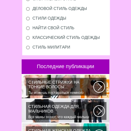
ДЕЛОВОЙ СТИЛЬ ОДЕЖДЫ
СТИЛИ ОДЕЖДЫ
НАЙТИ СВОЙ СТИЛЬ
КЛАССИЧЕСКИЙ СТИЛЬ ОДЕЖДЫ
СТИЛЬ МИЛИТАРИ
Последние публикации
СТИЛЬНЫЕ СТРИЖКИ НА
ТОНКИЕ ВОЛОСЫ
Ты можешь постараться немного
уплотнить свои тонкие волосы с
помощью специальных...
СТИЛЬНАЯ ОДЕЖДА ДЛЯ
МАЛЬЧИКОВ
Все мамы знают, что каждый малыш
индивидуальный. И проявлять эту
индивидуальность...
СТИЛЬНАЯ ЖЕНСКАЯ ОДЕЖДА